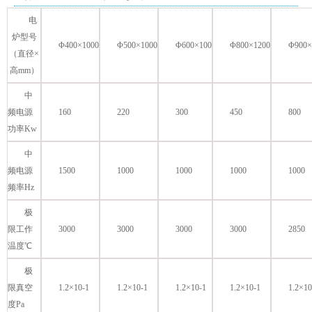
电
炉型号
Φ400×1000
Φ500×1000
Φ600×100
Φ800×1200
Φ900×
（直径×
高mm）
中
频电源
160
220
300
450
800
功率Kw
中
频电源
1500
1000
1000
1000
1000
频率Hz
极
限工作
3000
3000
3000
3000
2850
温度℃
极
限真空
1.2×10-1
1.2×10-1
1.2×10-1
1.2×10-1
1.2×10
度Pa