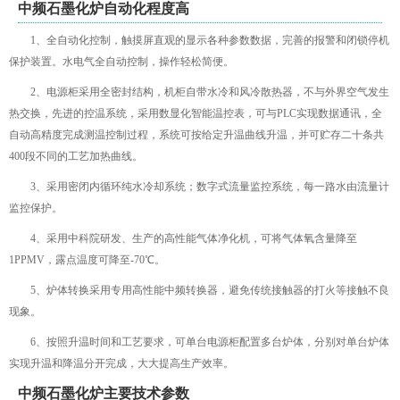
中频石墨化炉自动化程度高
1、全自动化控制，触摸屏直观的显示各种参数数据，完善的报警和闭锁停机
保护装置。水电气全自动控制，操作轻松简便。
2、电源柜采用全密封结构，机柜自带水冷和风冷散热器，不与外界空气发生
热交换，先进的控温系统，采用数显化智能温控表，可与PLC实现数据通讯，全
自动高精度完成测温控制过程，系统可按给定升温曲线升温，并可贮存二十条共
400段不同的工艺加热曲线。
3、采用密闭内循环纯水冷却系统；数字式流量监控系统，每一路水由流量计
监控保护。
4、采用中科院研发、生产的高性能气体净化机，可将气体氧含量降至
1PPMV，露点温度可降至-70℃。
5、炉体转换采用专用高性能中频转换器，避免传统接触器的打火等接触不良
现象。
6、按照升温时间和工艺要求，可单台电源柜配置多台炉体，分别对单台炉体
实现升温和降温分开完成，大大提高生产效率。
中频石墨化炉主要技术参数