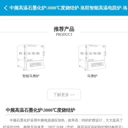
中频高温石墨化炉\3000℃度烧结炉-洛阳智能高温电阻炉-洛
阳赛特瑞智能装备
推荐产品
PRODUCT
智能马弗炉
马弗炉
了解更多 >>
中频高温石墨化炉\3000℃度烧结炉
中频石墨化炉采用中频电源感应加热，效率高：特的炉膛设计，大大提高了
炉温均匀性。极限升温速度：200℃/分钟（空炉，视高温区容积和炉膛结构而定）