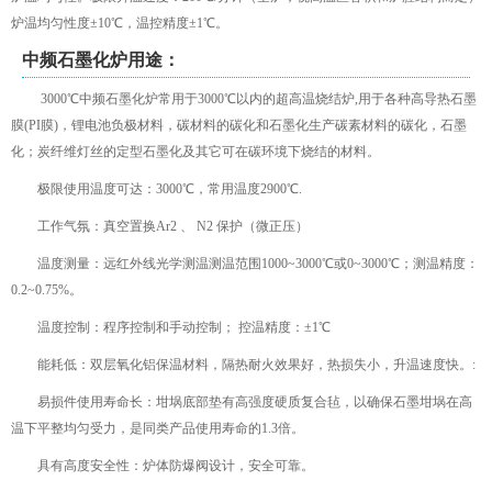
炉温均匀性度±10℃，温控精度±1℃。
中频石墨化炉用途：
3000℃中频石墨化炉常用于3000℃以内的超高温烧结炉,用于各种高导热石墨
膜(PI膜)，锂电池负极材料，碳材料的碳化和石墨化生产碳素材料的碳化，石墨
化；炭纤维灯丝的定型石墨化及其它可在碳环境下烧结的材料。
极限使用温度可达：3000℃，常用温度2900℃.
工作气氛：真空置换Ar2 、 N2 保护（微正压）
温度测量：远红外线光学测温测温范围1000~3000℃或0~3000℃；测温精度：
0.2~0.75%。
温度控制：程序控制和手动控制； 控温精度：±1℃
能耗低：双层氧化铝保温材料，隔热耐火效果好，热损失小，升温速度快。:
易损件使用寿命长：坩埚底部垫有高强度硬质复合毡，以确保石墨坩埚在高
温下平整均匀受力，是同类产品使用寿命的1.3倍。
具有高度安全性：炉体防爆阀设计，安全可靠。