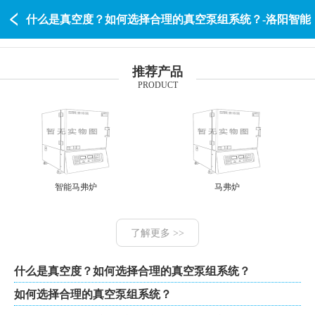
什么是真空度？如何选择合理的真空泵组系统？-洛阳智能
高温电阻炉-洛阳赛特瑞智能装备
推荐产品
PRODUCT
智能马弗炉
马弗炉
了解更多 >>
什么是真空度？如何选择合理的真空泵组系统？
如何选择合理的真空泵组系统？