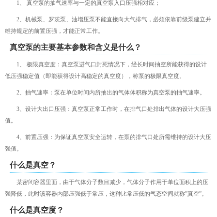
1、 真空泵的抽气速率与一定的真空泵入口压强相对应；
2、机械泵、罗茨泵、油增压泵不能直接向大气排气，必须依靠前级泵建立并
维持规定的前置压强，才能正常工作。
真空泵的主要基本参数和含义是什么？
1、 极限真空度：真空泵进气口封死情况下，经长时间抽空所能获得的设计
低压强稳定值（即能获得设计高稳定的真空度），称泵的极限真空度。
2、抽气速率：泵在单位时间内所抽出的气体体积称为真空泵的抽气速率。
3、设计大出口压强：真空泵正常工作时，在排气口处排出气体的设计大压强
值。
4、前置压强：为保证真空泵安全运转，在泵的排气口处所需维持的设计大压
强值。
什么是真空？
某密闭容器里面，由于气体分子数目减少，气体分子作用于单位面积上的压
强降低，此时该容器内部压强低于常压，这种比常压低的气态空间就称”真空”。
什么是真空度？