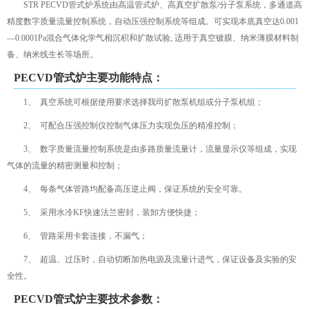
STR PECVD管式炉系统由高温管式炉、高真空扩散泵/分子泵系统，多通道高
精度数字质量流量控制系统，自动压强控制系统等组成。可实现本底真空达0.001
—0.0001Pa混合气体化学气相沉积和扩散试验, 适用于真空镀膜、纳米薄膜材料制
备、纳米线生长等场所。
PECVD管式炉主要功能特点：
1、 真空系统可根据使用要求选择我司扩散泵机组或分子泵机组；
2、 可配合压强控制仪控制气体压力实现负压的精准控制；
3、 数字质量流量控制系统是由多路质量流量计，流量显示仪等组成，实现
气体的流量的精密测量和控制；
4、 每条气体管路均配备高压逆止阀，保证系统的安全可靠。
5、 采用水冷KF快速法兰密封，装卸方便快捷；
6、 管路采用卡套连接，不漏气；
7、 超温、过压时，自动切断加热电源及流量计进气，保证设备及实验的安
全性。
PECVD管式炉主要技术参数：