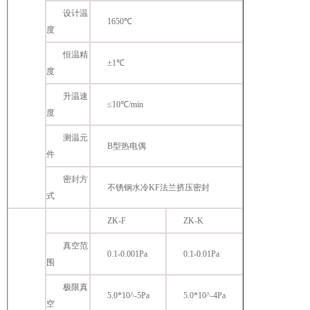
设计温
1650℃
度
恒温精
±1℃
度
升温速
≤10℃/min
度
测温元
B型热电偶
件
密封方
不锈钢水冷KF法兰挤压密封
式
ZK-F
ZK-K
真空范
0.1-0.001Pa
0.1-0.01Pa
围
极限真
5.0*10^-5Pa
5.0*10^-4Pa
空