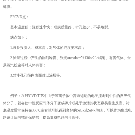
薄膜。
PECVD点：
基本温度低；沉积速率快；成膜质量好，针孔较少，不易龟裂。
缺点如下：
1.设备投资大、成本高，对气体的纯度要求高；
2.涂层过程中产生的剧烈噪音、强光ontcolor="#136ec2">辐射、有害气体、金
属蒸汽粉尘等对人体有害；
3.对小孔孔径内表面难以涂层等。
例子：在PECVD工艺中由于等离子体中高速运动的电子撞击到中性的反应气
体分子，就会使中性反应气体分子变成碎片或处于激活的状态容易发生反应。衬
底温度通常保持在350℃左右就可以得到良好的SiOx或SiNx薄膜，可以作为集成电
路设计后的钝化保护层，提高集成电路的可靠性。