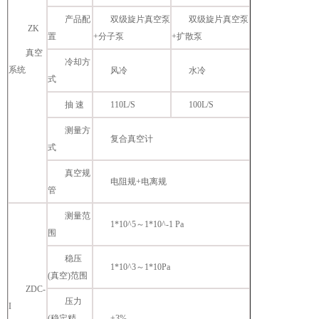
产品配
双级旋片真空泵
双级旋片真空泵
ZK
置
+分子泵
+扩散泵
真空
冷却方
系统
风冷
水冷
式
抽 速
110L/S
100L/S
测量方
复合真空计
式
真空规
电阻规+电离规
管
测量范
1*10^5～1*10^-1 Pa
围
稳压
1*10^3～1*10Pa
(真空)范围
ZDC-
压力
I
(稳定精
±3%