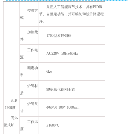
采用人工智能调节技术，具有PID调
控温方
节、自整定功能，并可编制50段升降温程
式
序。
加热元
1700型质硅钼棒
件
工作电
AC220V 50Hz/60Hz
源
额定功
6kw
率
炉管材
99瓷氧化铝刚玉管
质
STR
炉管尺
Φ60/80-100*-1000mm
-1700度
寸
高温
工作温
管式炉
≤1600℃
度