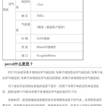
响应时
混气
≤2sec
间
系统
耐 压
3MPa
气路通
3通道（根据客户需求）
道
针 阀
316不锈钢
管 道
Φ6mm不锈钢管
接 口
SwagelokΦ6mm
pecvd
什么意思？
PECVD全程等离子增强化学气相淀积; 等离子增强型化学气相沉积; 等离子体
化学气相淀积; 等离子体增强化学气相沉积系统; 等离子体增强型化学气相淀积;
为了使化学反应能在较低的温度下进行，利用了等离子体的活性来促进反
应，因而这种CVD称为等离子体增强化学气相沉积(PECVD).
实验机理：是借助微波或射频等使含有薄膜组成原子的气体，在局部形成等
离子体，而等离子体化学活性很强，很容易发生反应，在基片上沉积出所期望的