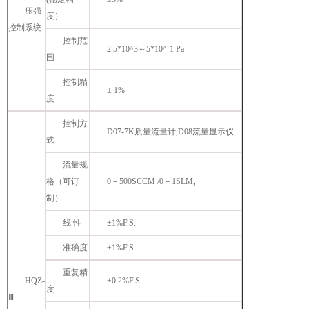
压强
度）
控制系统
控制范
2.5*10^3～5*10^-1 Pa
围
控制精
± 1%
度
控制方
D07-7K质量流量计,D08流量显示仪
式
流量规
格（可订
0－500SCCM /0－1SLM,
制）
线 性
±1%F.S.
准确度
±1%F.S.
重复精
HQZ-
±0.2%F.S.
度
Ⅲ