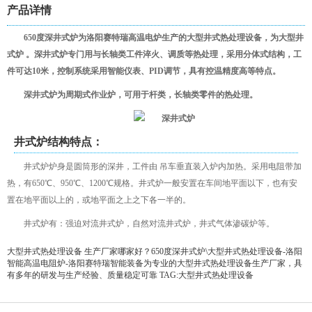
产品详情
650度深井式炉为洛阳赛特瑞高温电炉生产的大型井式热处理设备，为大型井
式炉 。深井式炉专门用与长轴类工件淬火、调质等热处理，采用分体式结构，工
件可达10米，控制系统采用智能仪表、PID调节，具有控温精度高等特点。
深井式炉为周期式作业炉，可用于杆类，长轴类零件的热处理。
井式炉结构特点：
井式炉炉身是圆筒形的深井，工件由 吊车垂直装入炉内加热。采用电阻带加
热，有650℃、950℃、1200℃规格。井式炉一般安置在车间地平面以下，也有安
置在地平面以上的，或地平面之上之下各一半的。
井式炉有：强迫对流井式炉，自然对流井式炉，井式气体渗碳炉等。
大型井式热处理设备
生产厂家哪家好？650度深井式炉\大型井式热处理设备-洛阳
智能高温电阻炉-洛阳赛特瑞智能装备为专业的大型井式热处理设备生产厂家，具
有多年的研发与生产经验、质量稳定可靠 TAG:
大型井式热处理设备