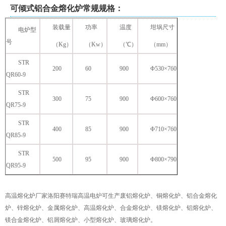
可倾式铝合金熔化炉常规规格：
装载量
功率
温度
坩埚尺寸
电炉型
号
（Kg）
（Kw）
（℃）
（mm）
STR
200
60
900
Φ530×760
QR60-9
STR
300
75
900
Φ600×760
QR75-9
STR
400
85
900
Φ710×760
QR85-9
STR
500
95
900
Φ800×790
QR95-9
高温熔化炉厂家洛阳赛特瑞高温电炉可生产废铝熔化炉、铜熔化炉、铝合金熔化
炉、锌熔化炉、金属熔化炉、高温熔化炉、合金熔化炉、镁熔化炉、铝熔化炉、
镁合金熔化炉、铝屑熔化炉、小型熔化炉、玻璃熔化炉。