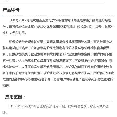
产品详情
STR QR60-9可倾式铝合金熔化炉为洛阳赛特瑞高温电炉生产的高温熔融电
炉，该可倾式铝合金熔化炉加热元件采用HRE电阻丝（Cr20Ni80 ）加热，抗氧化
性好，经久耐用。
可倾式铝合金熔化炉炉壳由型钢及钢板焊接成圆筒形结构其内有各种耐火材
料砖砌成的加热室，在加热室与炉壳之间砌有保温砖及硅酸铝纤维板填满保温
粉，以减少热损失，把耐热材料制成的坩埚工作室放在加热室内。在炉前端下部
有一孔盖，供坩埚氧化产生裂缝而形成漏滴情况下，可使坩埚内的熔液通过此孔
流出炉体外，以使工作室炉膛不致受到损坏。在炉体的侧面下部有炉面板上装有
两个半园形可活开关的炉盖。该炉通过液压顶泵可将装置在支架上的炉体在950度
范围内,倾斜将铝水倒在移动包子内，再有用户将移动包子任意移到所需位置进行
浇铸。
应用范围：
STR QR-60可倾式铝合金熔化炉可用于铝、镁等有色金属，熔化可倾斜浇
铸。